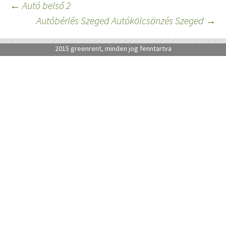
Bejegyzés
←
Autó belső 2
navigáció
Autóbérlés Szeged Autókölcsönzés Szeged
→
2015 greenrent, minden jog fenntartva