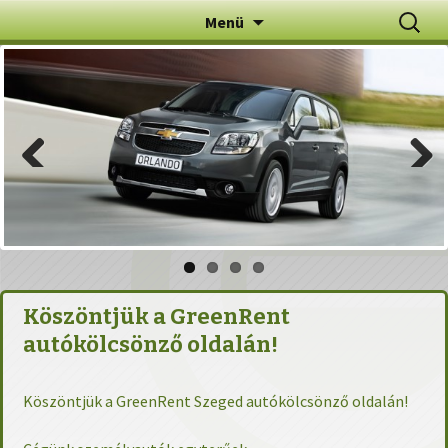
Autóbérlés Szeged autókölcsönzés Szeged
Ugrás
Keresés
Menü
a
tartalomhoz
Previous
Next
Köszöntjük a GreenRent
autókölcsönző oldalán!
Köszöntjük a GreenRent Szeged autókölcsönző oldalán!