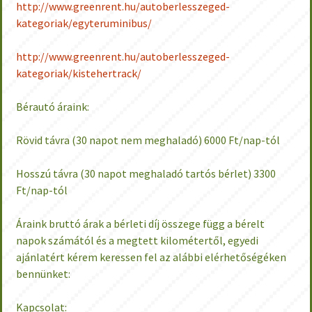
http://www.greenrent.hu/autoberlesszeged-
kategoriak/egyteruminibus/
http://www.greenrent.hu/autoberlesszeged-
kategoriak/kistehertrack/
Bérautó áraink:
Rövid távra (30 napot nem meghaladó) 6000 Ft/nap-tól
Hosszú távra (30 napot meghaladó tartós bérlet) 3300
Ft/nap-tól
Áraink bruttó árak a bérleti díj összege függ a bérelt
napok számától és a megtett kilométertől, egyedi
ajánlatért kérem keressen fel az alábbi elérhetőségéken
bennünket:
Kapcsolat: