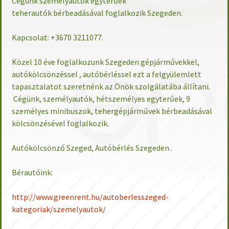
Cégünk személyautók egyterűek
teherautók bérbeadásával foglalkozik Szegeden.
Kapcsolat: +3670 3211077.
Közel 10 éve foglalkozunk Szegeden gépjárművekkel,
autókölcsönzéssel , autóbérléssel ezt a felgyülemlett
tapasztalatot szeretnénk az Önök szolgálatába állítani.
Cégünk, személyautók, hétszemélyes egyterűek, 9
személyes minibuszok, tehergépjárművek bérbeadásával
kölcsönzésével foglalkozik.
Autókölcsönző Szeged, Autóbérlés Szegeden .
Bérautóink:
http://www.greenrent.hu/autoberlesszeged-
kategoriak/szemelyautok/