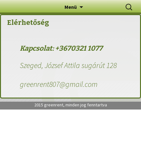
Autóbérlés Szeged autókölcsönzés Szeged
Ugrás
Keresés
Menü
a
tartalomhoz
Elérhetőség
Kapcsolat: +3670321 1077
Szeged, József Attila sugárút 128
greenrent807@gmail.com
2015 greenrent, minden jog fenntartva